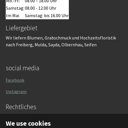
Mo.-Fr.:
08.00 – 18.00 Uhr
Samstag:
08.00 - 12.00 Uhr
Im Mai
Samstag: bis 16.00 Uhr
Liefergebiet
Wir liefern Blumen, Grabschmuck und Hochzeitsfloristik
nach Freiberg, Mulda, Sayda, Olbernhau, Seifen
social media
Facebook
Instagram
Rechtliches
Impressum
We use cookies
Datenschutzerklärung