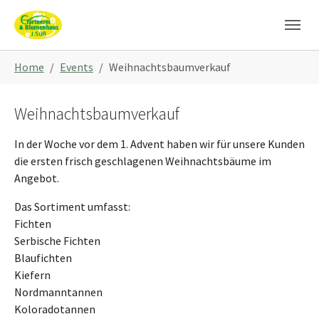
Skip to main navigation
Skip to main content
Skip to page footer
You are here:
Home
Events
Weihnachtsbaumverkauf
Weihnachtsbaumverkauf
In der Woche vor dem 1. Advent haben wir für unsere Kunden
die ersten frisch geschlagenen Weihnachtsbäume im
Angebot.
Das Sortiment umfasst:
Fichten
Serbische Fichten
Blaufichten
Kiefern
Nordmanntannen
Koloradotannen