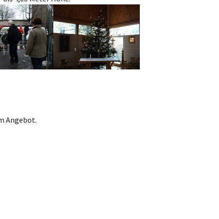
er version
Show larger version
im Angebot.