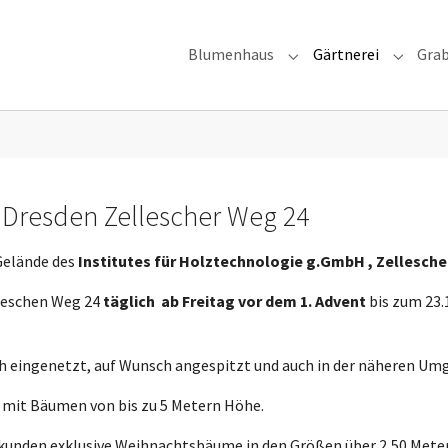
Blumenhaus
Gärtnerei
Gra
Submenu for "Blumen
Submenu
Dresden Zellescher Weg 24
Gelände des
Institutes für Holztechnologie g.GmbH , Zellesch
lleschen Weg 24
täglich
ab Freitag vor dem 1. Advent
bis zum 23.1
h eingenetzt, auf Wunsch angespitzt und auch in der näheren Um
n mit Bäumen von bis zu 5 Metern Höhe.
tkunden exklusive Weihnachtsbäume in den Größen über 2,50 Meter