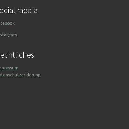
ocial media
acebook
nstagram
echtliches
mpressum
atenschutzerklärung