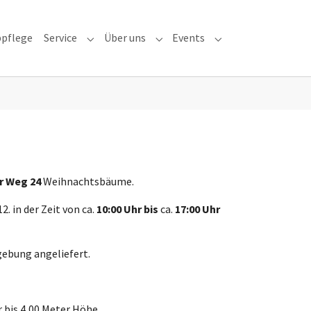
bpflege
Service
Über uns
Events
haus"
 for "Gärtnerei"
Submenu for "Service"
Submenu for "Über uns"
Submenu for "Event
er Weg 24
Weihnachtsbäume.
2. in der Zeit von ca.
10:00 Uhr bis
ca.
17:00 Uhr
gebung angeliefert.
 bis 4,00 Meter Höhe.