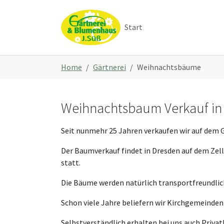
Skip to main navigation
Skip to main content
Skip to page footer
Start
You are here:
Home
Gärtnerei
Weihnachtsbäume
Weihnachtsbaum Verkauf in 
Seit nunmehr 25 Jahren verkaufen wir auf dem 
Der Baumverkauf findet in Dresden auf dem Ze
statt.
Die Bäume werden natürlich transportfreundlic
Schon viele Jahre beliefern wir Kirchgemeinde
Selbstverständlich erhalten bei uns auch Priva